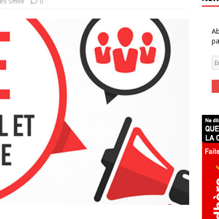
tés Smile
0
Ab
pa