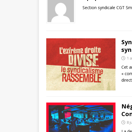
Section syndicale CGT Sm
Syn
syn
1 
Cet a
« com
direc
Nég
Con
8 j
La de