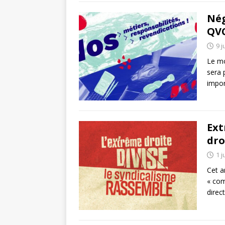
Nég
QVC
9 j
Le mo
sera 
impor
Ext
dro
1 j
Cet a
« com
direc