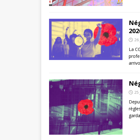
Nég
202
26 
La CG
profe
arriv
Nég
25 
Depui
règle
garda