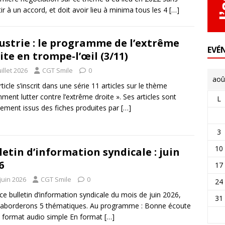
ir à un accord, et doit avoir lieu à minima tous les 4
[…]
ustrie : le programme de l’extrême
EVÉ
ite en trompe-l’œil (3/11)
uillet 2026
CGT Smile
0
aoû
rticle s’inscrit dans une série 11 articles sur le thème
ment lutter contre l’extrême droite ». Ses articles sont
L
tement issus des fiches produites par
[…]
3
10
letin d’information syndicale : juin
6
17
juin 2026
CGT Smile
0
24
ce bulletin d’information syndicale du mois de juin 2026,
31
aborderons 5 thématiques. Au programme : Bonne écoute
 format audio simple En format
[…]