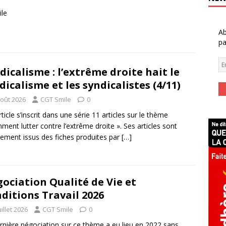
ile
Ab
pa
dicalisme : l’extrême droite hait le
dicalisme et les syndicalistes (4/11)
août 2026
CGT Smile
0
rticle s’inscrit dans une série 11 articles sur le thème
ment lutter contre l’extrême droite ». Ses articles sont
tement issus des fiches produites par
[…]
ociation Qualité de Vie et
ditions Travail 2026
uillet 2026
CGT Smile
0
rnière négociation sur ce thème a eu lieu en 2022 sans