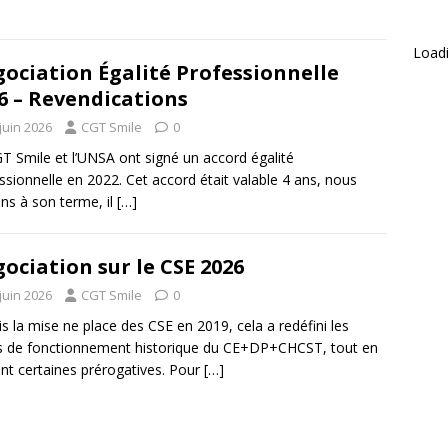
Loadi
ociation Égalité Professionnelle
6 – Revendications
juin 2026
CGT Smile
0
T Smile et l’UNSA ont signé un accord égalité
ssionnelle en 2022. Cet accord était valable 4 ans, nous
ons à son terme, il
[…]
ociation sur le CSE 2026
juin 2026
CGT Smile
0
s la mise ne place des CSE en 2019, cela a redéfini les
s de fonctionnement historique du CE+DP+CHCST, tout en
nt certaines prérogatives. Pour
[…]