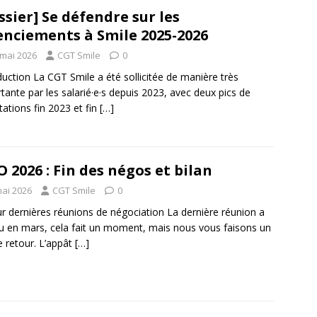
ssier] Se défendre sur les
enciements à Smile 2025-2026
 mai 2026
CGT Smile
0
duction La CGT Smile a été sollicitée de manière très
tante par les salarié·e·s depuis 2023, avec deux pics de
itations fin 2023 et fin
[…]
 2026 : Fin des négos et bilan
mai 2026
CGT Smile
0
r dernières réunions de négociation La dernière réunion a
eu en mars, cela fait un moment, mais nous vous faisons un
e retour. L’appât
[…]