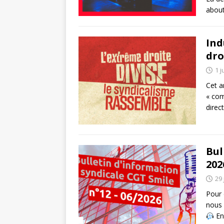
about
Ind
dro
1 j
Cet a
« com
direc
Bul
202
29 
Pour 
nous 
En