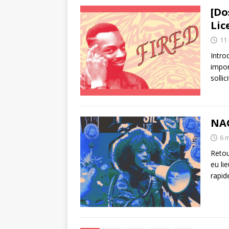
[Do
Lic
11
Intro
impor
sollic
NAO
6 
Retou
eu li
rapid