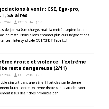
ociations à venir : CSE, Ega-pro,
T, Salaires
uin 2026
CGT Smile
0
is de juin va être chargé, mais la rentrée septembre ne
pas en reste. Nous allons entamer plusieurs négociations
tantes : Intersyndicale CGT/CFDT Face
[…]
rême droite et violence : l’extrême
ite reste dangereuse (2/11)
uin 2026
CGT Smile
0
rticle s’inscrit dans une série 11 articles sur le thème
ment lutter contre l’extrême droite ». Ses articles sont
tement issus des fiches produites par
[…]