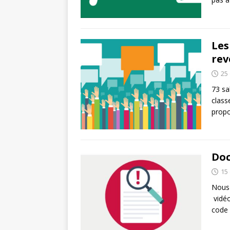
Les
rev
25
73 sa
class
propo
Doc
15
Nous 
vidéo
code 