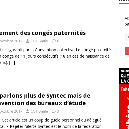
Ab
pa
ement des congés paternités
 octobre 2017
CGT Smile
0
i est garanti par la Convention collective Le congé paternité
n congé de 11 jours consécutifs (18 en cas de naissance de
aux).
[…]
parlons plus de Syntec mais de
vention des bureaux d’étude
 octobre 2017
CGT Smile
3
e Cet article est un coup de guele personnel du délégué
cal. × Rejeter l’alerte Syntec est le nom de la fédération