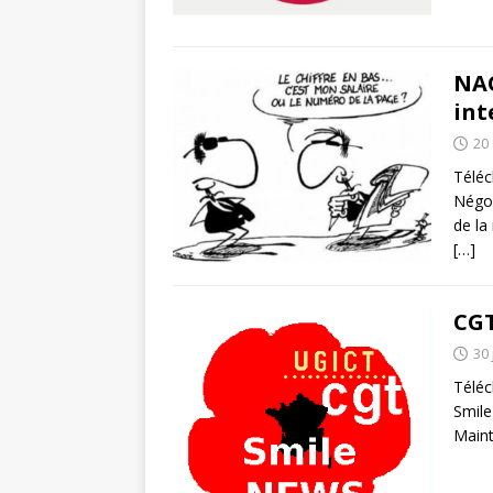
NA
int
20
Téléc
Négoc
de la
[…]
CGT
30 
Téléc
Smile
Maint