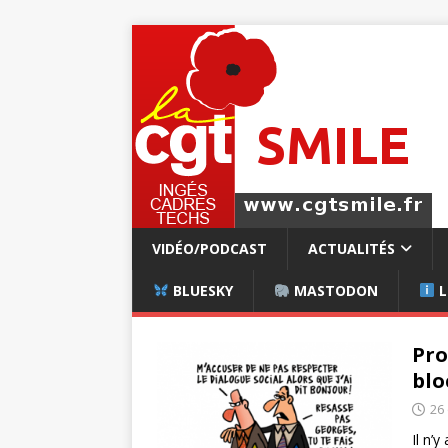
VIDÉO/PODCAST
ACTUALITÉS
BLUESKY
MASTODON
L
Pro
blo
26
Il n’y