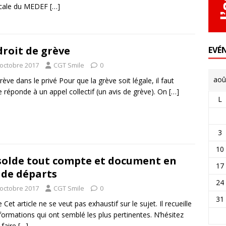
icale du MEDEF
[…]
droit de grève
EVÉ
 octobre 2017
CGT Smile
0
aoû
ève dans le privé Pour que la grève soit légale, il faut
le réponde à un appel collectif (un avis de grève). On
[…]
L
3
10
solde tout compte et document en
17
 de départs
24
 octobre 2017
CGT Smile
0
31
e Cet article ne se veut pas exhaustif sur le sujet. Il recueille
nformations qui ont semblé les plus pertinentes. N’hésitez
 faire
[…]