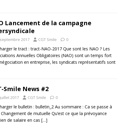
O Lancement de la campagne
ersyndicale
 septembre 2017
CGT Smile
0
harger le tract : tract-NAO-2017 Que sont les NAO ? Les
iations Annuelles Obligatoires (NAO) sont un temps fort
 négociation en entreprise, les syndicats représentatifs sont
-Smile News #2
juillet 2017
CGT Smile
0
harger le bulletin : bulletin_2 Au sommaire : Ca se passe à
 Changement de mutuelle Qu’est ce que la prévoyance
ien de salaire en cas
[…]