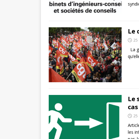
synd
Le 
25
La gr
qu’el
Le 
cas
25
Articl
les i
pas à