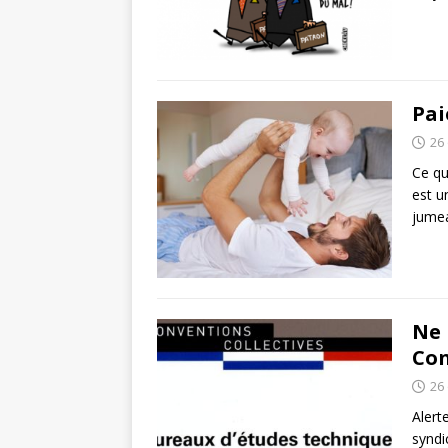
Pai
26
Ce qu
est u
jume
Ne 
Con
26
Alert
syndi