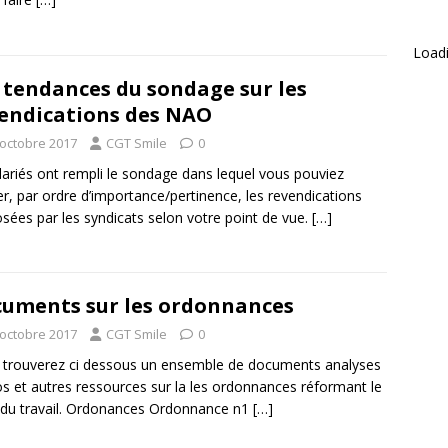
Loadi
 tendances du sondage sur les
endications des NAO
 octobre 2017
CGT Smile
0
lariés ont rempli le sondage dans lequel vous pouviez
er, par ordre d’importance/pertinence, les revendications
sées par les syndicats selon votre point de vue.
[…]
uments sur les ordonnances
 octobre 2017
CGT Smile
0
trouverez ci dessous un ensemble de documents analyses
s et autres ressources sur la les ordonnances réformant le
du travail. Ordonances Ordonnance n1
[…]