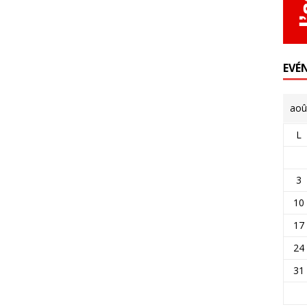
EVÉ
aoû
L
3
10
17
24
31