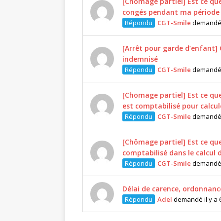
[Chômage partiel] Est ce que
congés pendant ma période 
Répondu
CGT-Smile
demandé i
[Arrêt pour garde d’enfant]
indemnisé
Répondu
CGT-Smile
demandé i
[Chomage partiel] Est ce que
est comptabilisé pour calcu
Répondu
CGT-Smile
demandé i
[Chômage partiel] Est ce qu
comptabilisé dans le calcul
Répondu
CGT-Smile
demandé i
Délai de carence, ordonnanc
Répondu
Adel
demandé il y a 