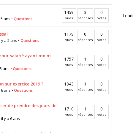
1459
3
0
Loadi
vues
réponses
votes
 5 ans
•
Questions
ssai
1179
0
0
vues
réponses
votes
 y a 5 ans
•
Questions
our salarié ayant moins
1757
1
0
vues
réponses
votes
 5 ans
•
Questions
on sur exercice 2019 ?
1843
1
0
vues
réponses
votes
 6 ans
•
Questions
ser de prendre des jours de
1710
1
0
vues
réponses
votes
l y a 6 ans