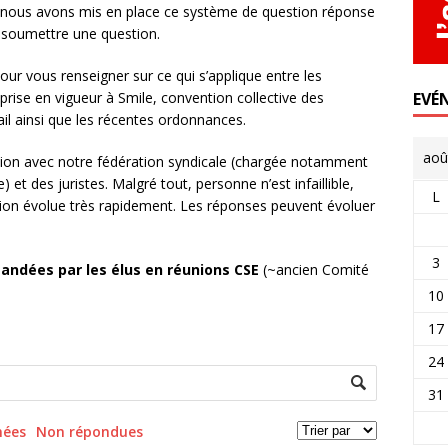
nous avons mis en place ce système de question réponse
s soumettre une question.
r vous renseigner sur ce qui s’applique entre les
EVÉ
eprise en vigueur à Smile, convention collective des
il ainsi que les récentes ordonnances.
aoû
ation avec notre fédération syndicale (chargée notamment
 et des juristes. Malgré tout, personne n’est infaillible,
L
lation évolue très rapidement. Les réponses peuvent évoluer
3
andées par les élus en réunions CSE
(~ancien Comité
10
17
24
31
mées
Non répondues