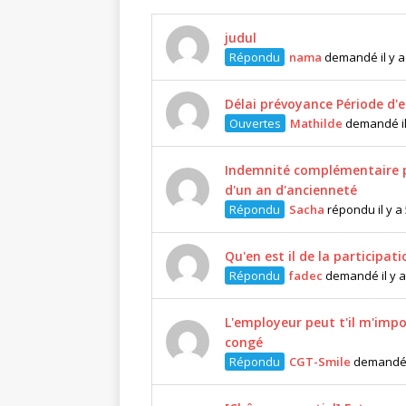
judul
Répondu
nama
demandé il y a
Délai prévoyance Période d'e
Ouvertes
Mathilde
demandé il
Indemnité complémentaire p
d'un an d'ancienneté
Répondu
Sacha
répondu il y a
Qu'en est il de la participati
Répondu
fadec
demandé il y a
L'employeur peut t'il m'impo
congé
Répondu
CGT-Smile
demandé i