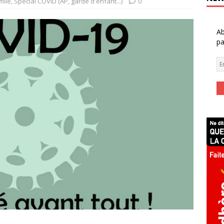
mile
,
Spécial COVID (AP, garde d'enfant...)
0
Ab
pa