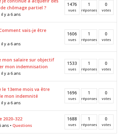
 je continue a acquérir des
1476
1
0
de chômage partiel ?
vues
réponses
votes
l y a 6 ans
 Comment vais-je être
1606
1
0
vues
réponses
votes
l y a 6 ans
 mon salaire sur objectif
1533
1
0
ler mon indemnisation
vues
réponses
votes
l y a 6 ans
e le 13eme mois va être
1696
1
0
 de mon indemnité
vues
réponses
votes
l y a 6 ans
e 2020-322
1688
1
0
vues
réponses
votes
6 ans
•
Questions